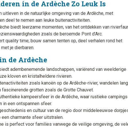
ren in de Ardèche Zo Leuk Is
 uitleven in de natuurlijke omgeving van de Ardèche, met
 deel te nemen aan leuke buitenactiviteiten.
che biedt leerzame momenten, van het ontdekken van rivierfaun
bezienswaardigheden zoals de beroemde Pont d’Arc.
 quality time; bouw samen tenten op, deel verhalen rond het
 met je dierbaren.
in de Ardèche
iedt adembenemende landschappen, variërend van weelderige
ze kloven en kristalheldere rivieren.
tenactiviteiten zoals kanoën op de Ardèche-rivier, wandelen lan
 fascinerende grotten zoals de Grotte Chauvet.
uthentieke kampeersfeer in de Ardèche, waar rustieke campings
en in een ontspannen sfeer.
geschiedenis en cultuur van de regio door middeleeuwse dorpje
een charmante sfeer uitstralen.
e is perfect voor families vanwege de veilige omgeving, de vel