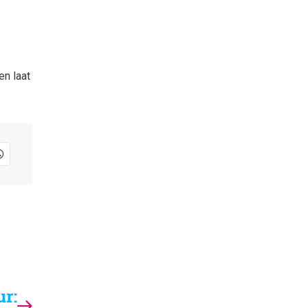
en laat
r: