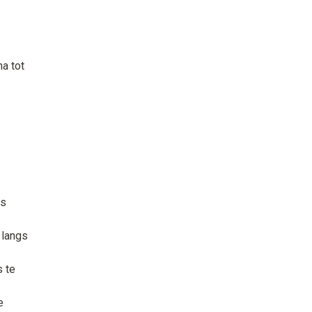
a tot
gs
 langs
s te
e