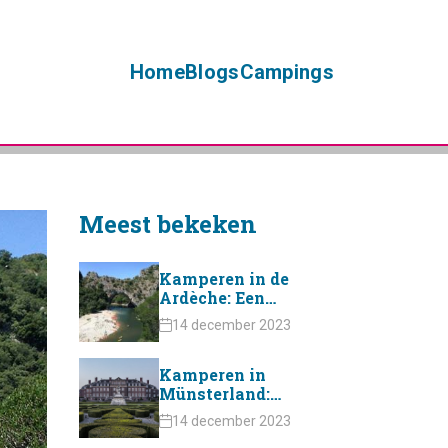
Home
Blogs
Campings
Meest bekeken
Kamperen in de
Ardèche: Een
Betoverende
14 december 2023
Ervaring
Kamperen in
Münsterland:
onontdekt pareltje
14 december 2023
over de grens