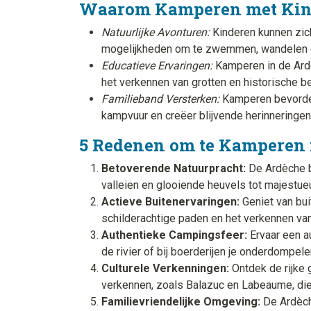
Waarom Kamperen met Kinde
Natuurlijke Avonturen:
Kinderen kunnen zich
mogelijkheden om te zwemmen, wandelen en
Educatieve Ervaringen:
Kamperen in de Ardè
het verkennen van grotten en historische 
Familieband Versterken:
Kamperen bevordert
kampvuur en creëer blijvende herinneringen
5 Redenen om te Kamperen 
Betoverende Natuurpracht:
De Ardèche b
valleien en glooiende heuvels tot majestueu
Actieve Buitenervaringen:
Geniet van bui
schilderachtige paden en het verkennen van
Authentieke Campingsfeer:
Ervaar een a
de rivier of bij boerderijen je onderdompel
Culturele Verkenningen:
Ontdek de rijke 
verkennen, zoals Balazuc en Labeaume, die 
Familievriendelijke Omgeving:
De Ardèch