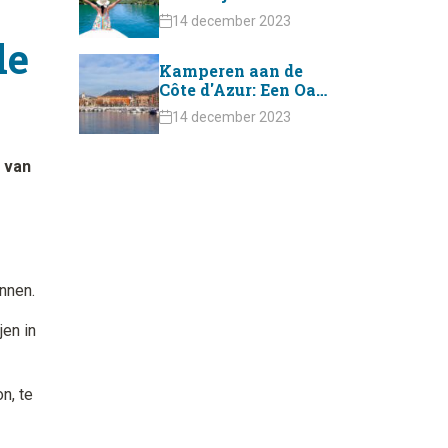
Avontuurlijke
14 december 2023
Ontdekking
de
Kamperen aan de
Côte d'Azur: Een Oase
van Zon en Zee!
14 december 2023
 van
nnen.
en in
n, te