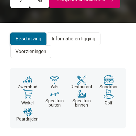
©
CARTO
+
−
Beschrijving
Informatie en ligging
Voorzieningen
Zwembad
WiFi
Restaurant
Snackbar
Speeltuin
Speeltuin
Winkel
Golf
buiten
binnen
Paardrijden