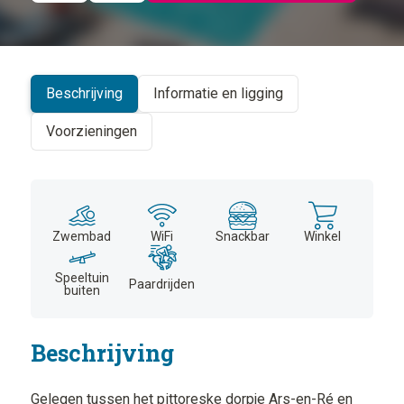
©
CARTO
+
−
Beschrijving
Informatie en ligging
Voorzieningen
Zwembad
WiFi
Snackbar
Winkel
Speeltuin
Paardrijden
buiten
Beschrijving
Gelegen tussen het pittoreske dorpje Ars-en-Ré en