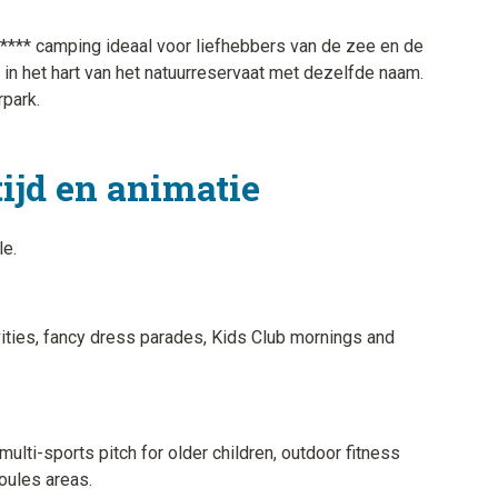
n **** camping ideaal voor liefhebbers van de zee en de
n in het hart van het natuurreservaat met dezelfde naam.
park.
tijd en animatie
le.
tivities, fancy dress parades, Kids Club mornings and
 multi-sports pitch for older children, outdoor fitness
boules areas.