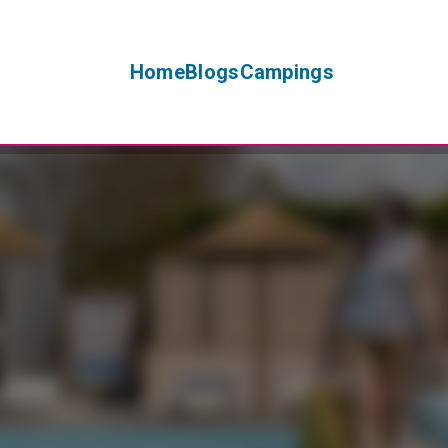
Home
Blogs
Campings
+
−