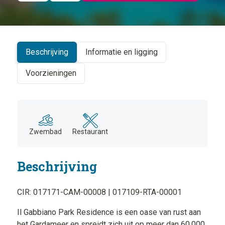
©
CARTO
+
−
Beschrijving
Informatie en ligging
Voorzieningen
Zwembad
Restaurant
Beschrijving
CIR: 017171-CAM-00008 | 017109-RTA-00001
Il Gabbiano Park Residence is een oase van rust aan
het Gardameer en spreidt zich uit op meer dan 60.000