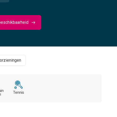
beschikbaarheid
orzieningen
uin
Tennis
n