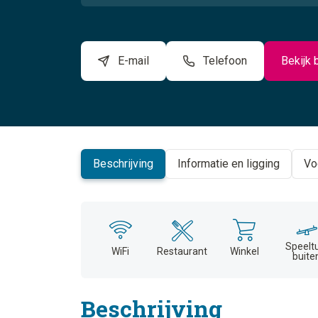
E-mail
Telefoon
Bekijk 
Beschrijving
Informatie en ligging
Vo
Speelt
WiFi
Restaurant
Winkel
buite
Beschrijving