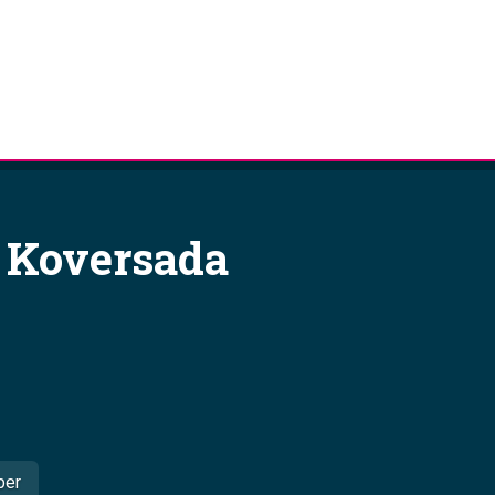
 Koversada
ber