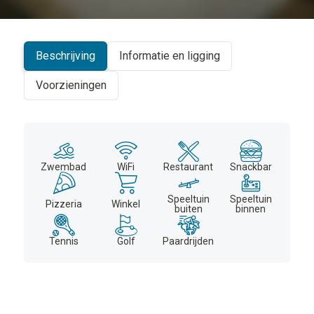
+
−
Beschrijving
Informatie en ligging
Voorzieningen
Zwembad
WiFi
Restaurant
Snackbar
Speeltuin
Speeltuin
Pizzeria
Winkel
buiten
binnen
Tennis
Golf
Paardrijden