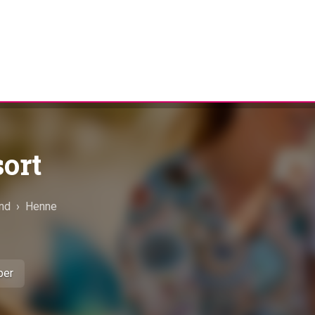
ort
and
›
Henne
ber