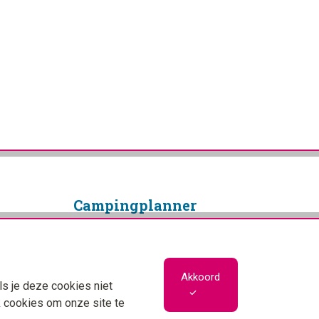
Camping­planner
Copyright © 2026 Campingplanner
Alle rechten voorbehouden
Privacybeleid
Akkoord
ls je deze cookies niet
Cookiebeleid
k cookies om onze site te