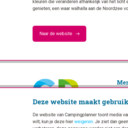
kleuren die veranderen afhankelijk van het lich
genieten; een waar walhalla aan de Noordzee v
Naar de website
Me
Home
Deze website maakt gebruik
Blogs
Camp
De website van Campingplanner toont media van d
wilt, kun je deze hier
weigeren
. Je ziet dan gee