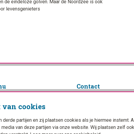
t en de eindeloze golven. Maar de Noordzee is ook
oor levensgenieters
nu
Contact
info@campingplanner.nl
 van cookies
Facebook
ings
YouTube
Instagram
erde partijen en zij plaatsen cookies als je hiermee instemt. A
n media van deze partijen via onze website. Wij plaatsen zelf oo