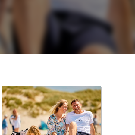
©
CARTO