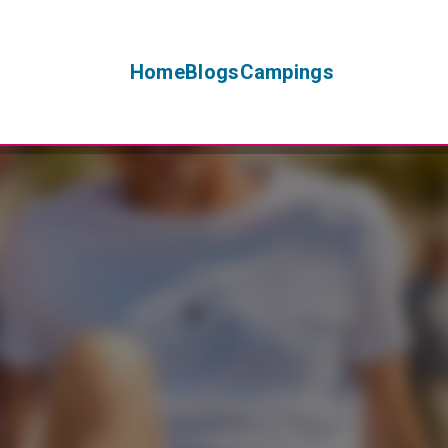
Home
Blogs
Campings
+
−