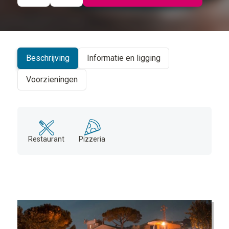
©
CARTO
+
−
Beschrijving
Informatie en ligging
Voorzieningen
Restaurant
Pizzeria