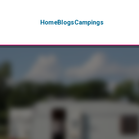
Home
Blogs
Campings
+
−