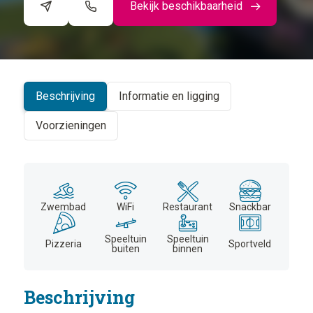
Bekijk beschikbaarheid
©
CARTO
+
−
Beschrijving
Informatie en ligging
Voorzieningen
Zwembad
WiFi
Restaurant
Snackbar
Speeltuin
Speeltuin
Pizzeria
Sportveld
buiten
binnen
Beschrijving