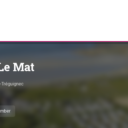
Le Mat
-Tréguignec
tember