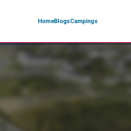
Home
Blogs
Campings
+
−