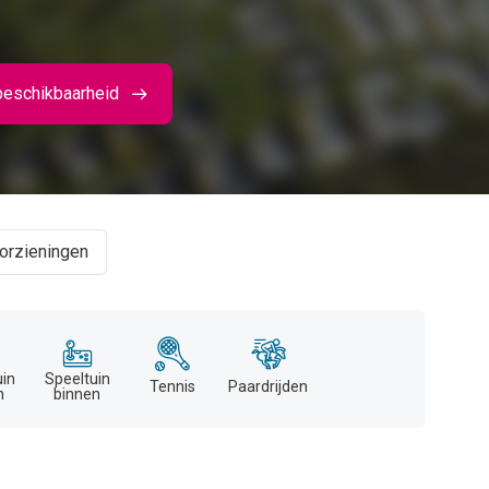
beschikbaarheid
orzieningen
uin
Speeltuin
Tennis
Paardrijden
n
binnen