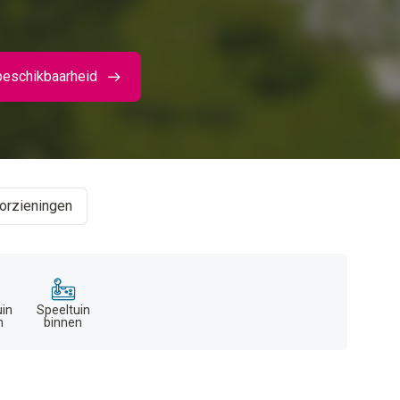
beschikbaarheid
orzieningen
uin
Speeltuin
n
binnen