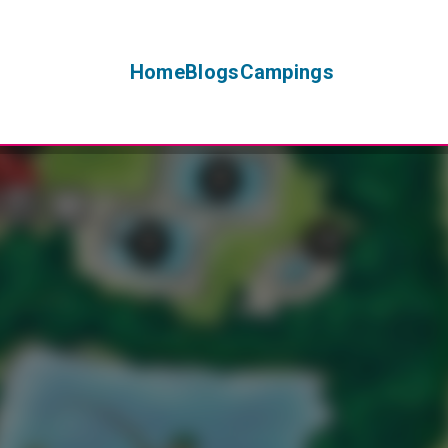
Home
Blogs
Campings
+
−