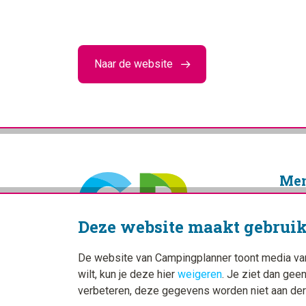
Naar de website
Me
Home
Deze website maakt gebruik
Blogs
Camp
De website van Campingplanner toont media van d
wilt, kun je deze hier
weigeren
. Je ziet dan gee
verbeteren, deze gegevens worden niet aan der