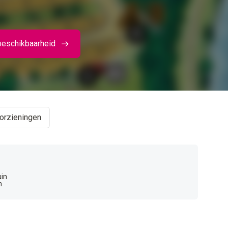
beschikbaarheid
orzieningen
uin
n