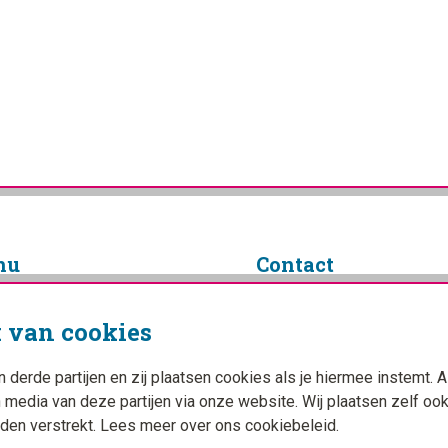
nu
Contact
info@campingplanner.nl
 van cookies
Facebook
ings
YouTube
Instagram
erde partijen en zij plaatsen cookies als je hiermee instemt. A
n media van deze partijen via onze website. Wij plaatsen zelf oo
den verstrekt. Lees meer over ons cookiebeleid.