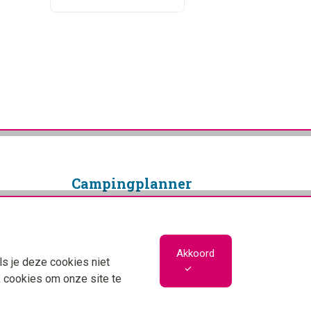
Camping­planner
Copyright © 2026 Campingplanner
Alle rechten voorbehouden
Privacybeleid
Akkoord
ls je deze cookies niet
Cookiebeleid
k cookies om onze site te