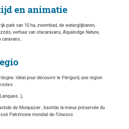
tijd en animatie
ijk park van 10 ha, zwembad, de waterglijbanen,
izza’s, verhuur van stacaravans, Aqualodge Nature,
 caravans...
regio
ogne. Idéal pour découvrir le Périgord, une région
isites :
anquais...),
astide de Monpazier , bastide la mieux préservée du
lassé Patrimoine mondial de l'Unesco