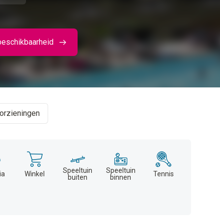
beschikbaarheid
orzieningen
Speeltuin
Speeltuin
ia
Winkel
Tennis
buiten
binnen