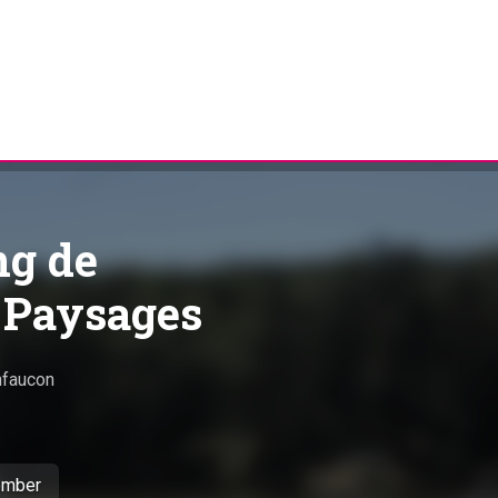
ng de
t Paysages
faucon
tember