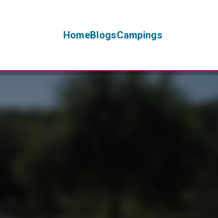
Home
Blogs
Campings
+
−