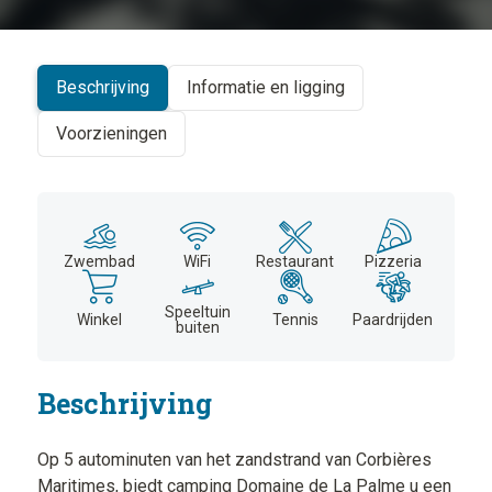
+
−
Beschrijving
Informatie en ligging
Voorzieningen
Zwembad
WiFi
Restaurant
Pizzeria
Speeltuin
Winkel
Tennis
Paardrijden
buiten
Beschrijving
Op 5 autominuten van het zandstrand van Corbières
Maritimes, biedt camping Domaine de La Palme u een