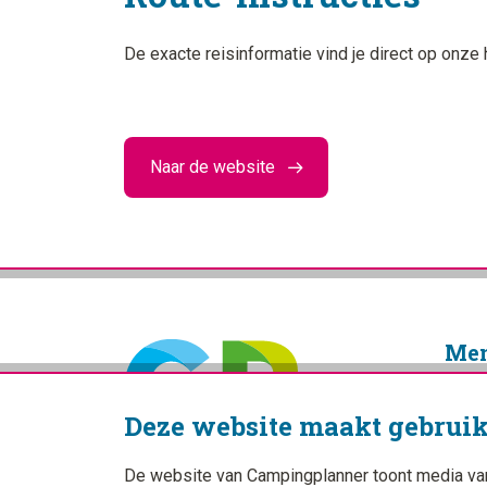
De exacte reisinformatie vind je direct op on
Naar de website
Me
Home
Deze website maakt gebruik
Blogs
Camp
De website van Campingplanner toont media van d