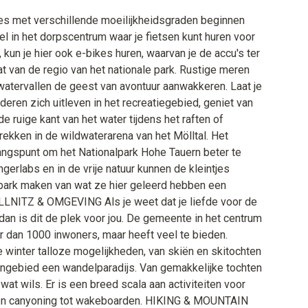
 met verschillende moeilijkheidsgraden beginnen
kel in het dorpscentrum waar je fietsen kunt huren voor
, kun je hier ook e-bikes huren, waarvan je de accu's ter
t van de regio van het nationale park. Rustige meren
 watervallen de geest van avontuur aanwakkeren. Laat je
deren zich uitleven in het recreatiegebied, geniet van
e ruige kant van het water tijdens het raften of
ekken in de wildwaterarena van het Mölltal. Het
gangspunt om het Nationalpark Hohe Tauern beter te
angerlabs en in de vrije natuur kunnen de kleintjes
 park maken van wat ze hier geleerd hebben een
ALLNITZ & OMGEVING Als je weet dat je liefde voor de
an is dit de plek voor jou. De gemeente in het centrum
r dan 1000 inwoners, maar heeft veel te bieden.
e winter talloze mogelijkheden, van skiën en skitochten
erngebied een wandelparadijs. Van gemakkelijke tochten
wat wils. Er is een breed scala aan activiteiten voor
en en canyoning tot wakeboarden. HIKING & MOUNTAIN