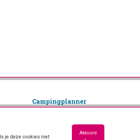
Camping­planner
Copyright © 2026 Campingplanner
Alle rechten voorbehouden
Privacybeleid
Akkoord
ls je deze cookies niet
Cookiebeleid