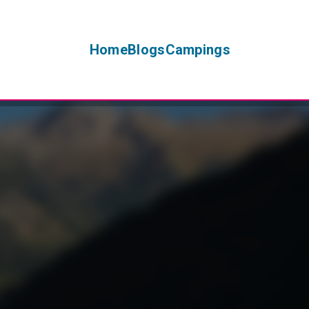
Home
Blogs
Campings
+
−