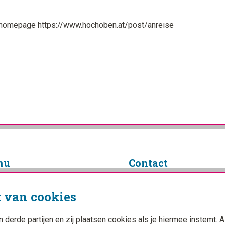
ze homepage https://www.hochoben.at/post/anreise
nu
Contact
info@campingplanner.nl
 van cookies
Facebook
ings
YouTube
Instagram
erde partijen en zij plaatsen cookies als je hiermee instemt. A