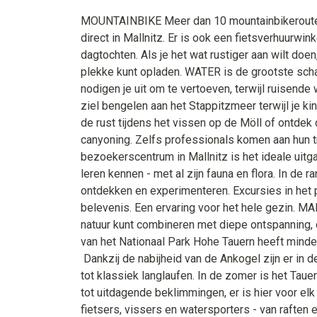
MOUNTAINBIKE Meer dan 10 mountainbikeroutes
direct in Mallnitz. Er is ook een fietsverhuurwin
dagtochten. Als je het wat rustiger aan wilt doen
plekke kunt opladen. WATER is de grootste scha
nodigen je uit om te vertoeven, terwijl ruisende
ziel bengelen aan het Stappitzmeer terwijl je kin
de rust tijdens het vissen op de Möll of ontdek d
canyoning. Zelfs professionals komen aan hun tr
bezoekerscentrum in Mallnitz is het ideale uit
leren kennen - met al zijn fauna en flora. In de r
ontdekken en experimenteren. Excursies in het
belevenis. Een ervaring voor het hele gezin. M
natuur kunt combineren met diepe ontspanning, d
van het Nationaal Park Hohe Tauern heeft minde
Dankzij de nabijheid van de Ankogel zijn er in d
tot klassiek langlaufen. In de zomer is het Tau
tot uitdagende beklimmingen, er is hier voor elk 
fietsers, vissers en watersporters - van raft