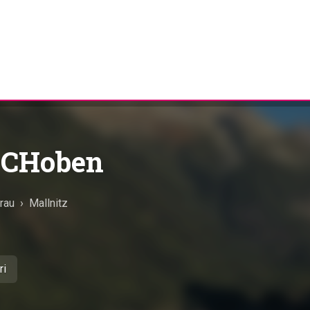
OCHoben
Drau
›
Mallnitz
ri