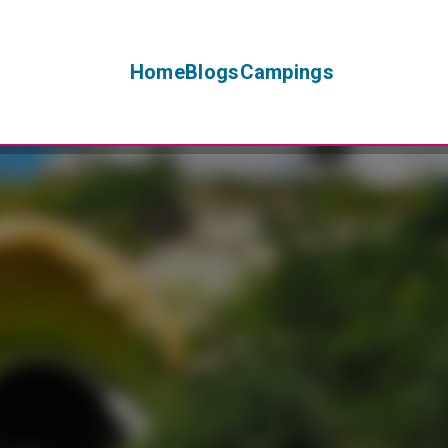
Home
Blogs
Campings
+
−