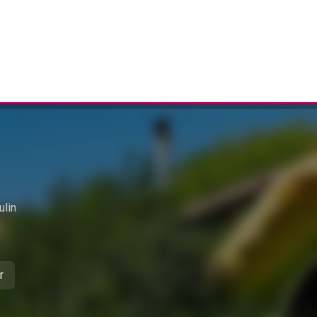
ulin
r