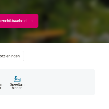
beschikbaarheid
orzieningen
uin
Speeltuin
n
binnen