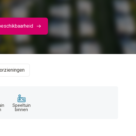
beschikbaarheid
orzieningen
uin
Speeltuin
n
binnen