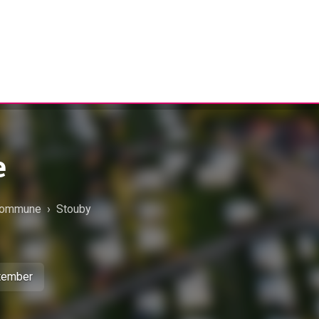
e
Kommune
›
Stouby
ptember