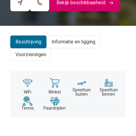
Bekijk beschikbaarheid
©
CARTO
+
−
Beschrijving
Informatie en ligging
Voorzieningen
Speeltuin
Speeltuin
WiFi
Winkel
buiten
binnen
Tennis
Paardrijden