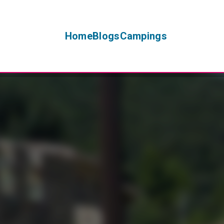
Home
Blogs
Campings
+
−