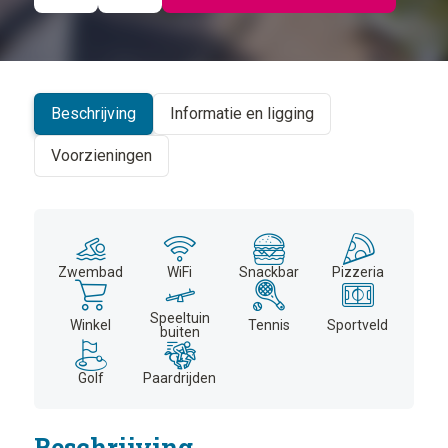
©
CARTO
+
−
Beschrijving
Informatie en ligging
Voorzieningen
Zwembad
WiFi
Snackbar
Pizzeria
Speeltuin
Winkel
Tennis
Sportveld
buiten
Golf
Paardrijden
Beschrijving