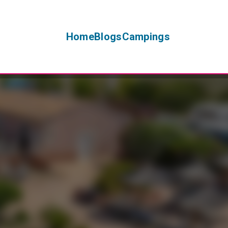
Home
Blogs
Campings
+
−