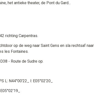
e, het antieke theater, de Pont du Gard...
2 richting Carpentras.
htdoor op de weg naar Saint Gens en sla rechtsaf naar
s les Fontaines.
e D38 - Route de Sudre op.
S L: N44°00'22_ l: E05°02'20_
l:E05°02'19_