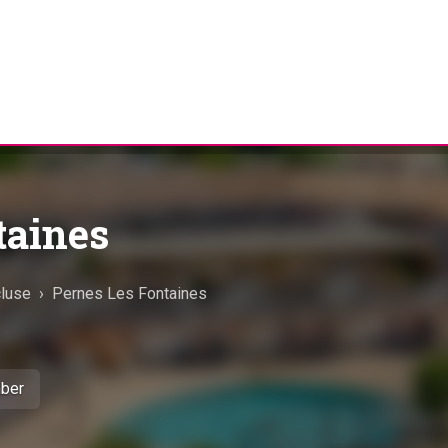
taines
luse
›
Pernes Les Fontaines
mber