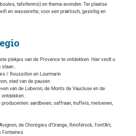
 boules, tafeltennis) en thema-avonden. Ter plaatse
 wifi en wasserette, voor een praktisch, gezellig en
regio
te plekjes van de Provence te ontdekken. Hier vindt u
staan...
des / Roussillon en Lourmarin
gnon, stad van de pausen
even van de Luberon, de Monts de Vaucluse en de
 ontdekken...
producenten: aardbeien, saffraan, truffels, meloenen,
Avignon, de Chorégies d'Orange, Rinoférock, Font'Art,
s Fontaines.