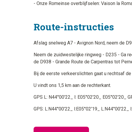
- Onze Romeinse overblijfselen: Vaison la Romain
Route-instructies
Afslag snelweg A7 - Avignon Nord, neem de D94
Neem de zuidwestelijke ringweg - D235 - Ga rec
de D938 - Grande Route de Carpentras tot Perne
Bij de eerste verkeerslichten gaat u rechtsaf d
U vindt ons 1,5 km aan de rechterkant.
GPS L: N44°00'22_ l: E05°02'20_ E05°02'20_ GP
GPS: L:N44°00'22_ l:E05°02'19_ L:N44°00'22_ 