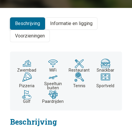
+
−
Beschrijving
Informatie en ligging
Voorzieningen
Zwembad
WiFi
Restaurant
Snackbar
Speeltuin
Pizzeria
Tennis
Sportveld
buiten
Golf
Paardrijden
Beschrijving