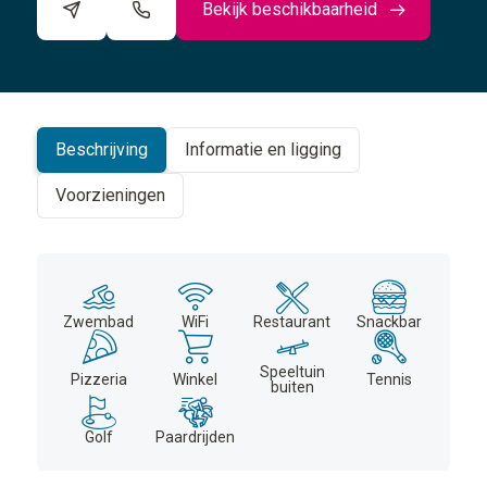
Bekijk beschikbaarheid
©
CARTO
+
−
Beschrijving
Informatie en ligging
Voorzieningen
Zwembad
WiFi
Restaurant
Snackbar
Speeltuin
Pizzeria
Winkel
Tennis
buiten
Golf
Paardrijden