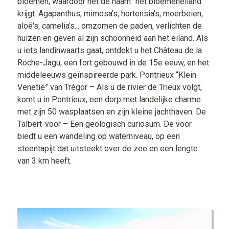
bloemen, waardoor het de naam “het bloemeneiland”
krijgt. Agapanthus, mimosa's, hortensia's, moerbeien,
aloë's, camelia's... omzomen de paden, verlichten de
huizen en geven al zijn schoonheid aan het eiland. Als
u iets landinwaarts gaat, ontdekt u het Château de la
Roche-Jagu, een fort gebouwd in de 15e eeuw, en het
middeleeuws geïnspireerde park. Pontrieux “Klein
Venetië” van Trégor – Als u de rivier de Trieux volgt,
komt u in Pontrieux, een dorp met landelijke charme
met zijn 50 wasplaatsen en zijn kleine jachthaven. De
Talbert-voor – Een geologisch curiosum. De voor
biedt u een wandeling op waterniveau, op een
steentapijt dat uitsteekt over de zee en een lengte
van 3 km heeft.