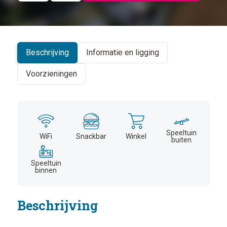
©
CARTO
+
−
Beschrijving
Informatie en ligging
Voorzieningen
Speeltuin
WiFi
Snackbar
Winkel
buiten
Speeltuin
binnen
Beschrijving