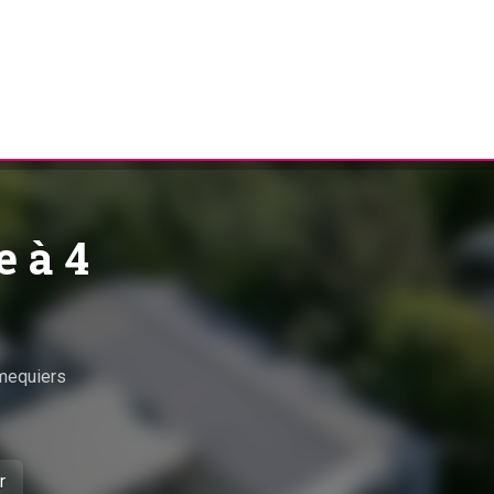
e à 4
equiers
r