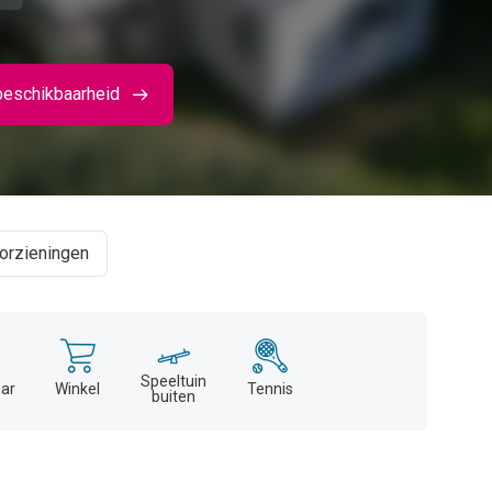
beschikbaarheid
orzieningen
Speeltuin
ar
Winkel
Tennis
buiten