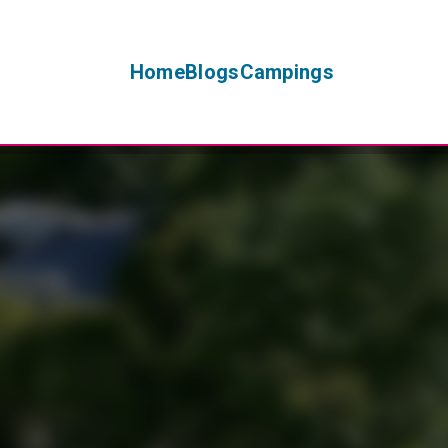
Home
Blogs
Campings
+
−