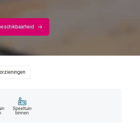
beschikbaarheid
orzieningen
uin
Speeltuin
n
binnen