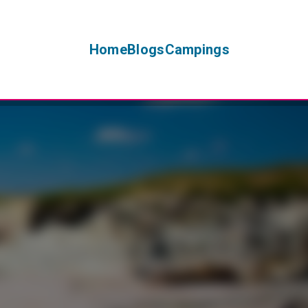
Home
Blogs
Campings
+
−