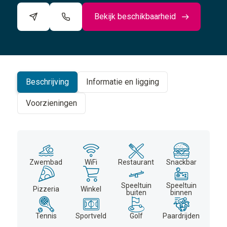
Bekijk beschikbaarheid
©
CARTO
+
−
Beschrijving
Informatie en ligging
Voorzieningen
Zwembad
WiFi
Restaurant
Snackbar
Speeltuin
Speeltuin
Pizzeria
Winkel
buiten
binnen
Tennis
Sportveld
Golf
Paardrijden