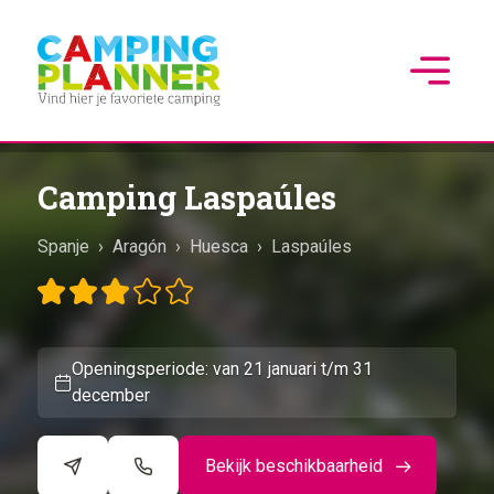
Camping Laspaúles
Spanje
›
Aragón
›
Huesca
›
Laspaúles
Openingsperiode: van 21 januari t/m 31
december
Bekijk beschikbaarheid