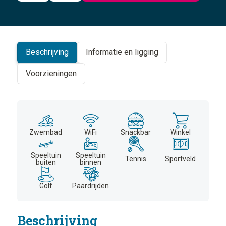
©
CARTO
+
−
Beschrijving
Informatie en ligging
Voorzieningen
Zwembad
WiFi
Snackbar
Winkel
Speeltuin
Speeltuin
Tennis
Sportveld
buiten
binnen
Golf
Paardrijden
Beschrijving