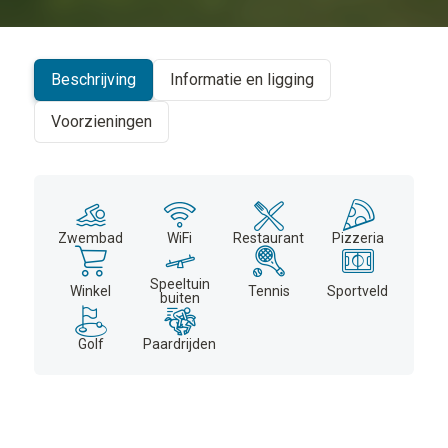
+
−
Beschrijving
Informatie en ligging
Voorzieningen
Zwembad
WiFi
Restaurant
Pizzeria
Speeltuin
Winkel
Tennis
Sportveld
buiten
Golf
Paardrijden