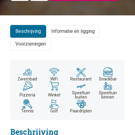
©
CARTO
+
−
Beschrijving
Informatie en ligging
Voorzieningen
Zwembad
WiFi
Restaurant
Snackbar
Speeltuin
Speeltuin
Pizzeria
Winkel
buiten
binnen
Tennis
Golf
Paardrijden
Beschrijving