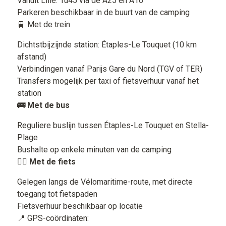
Vanuit Lille: 1u45 via de A25 en A16
Parkeren beschikbaar in de buurt van de camping
🚆 Met de trein
Dichtstbijzijnde station: Étaples-Le Touquet (10 km
afstand)
Verbindingen vanaf Parijs Gare du Nord (TGV of TER)
Transfers mogelijk per taxi of fietsverhuur vanaf het
station
🚌 Met de bus
Reguliere buslijn tussen Étaples-Le Touquet en Stella-
Plage
Bushalte op enkele minuten van de camping
🚴‍♂️ Met de fiets
Gelegen langs de Vélomaritime-route, met directe
toegang tot fietspaden
Fietsverhuur beschikbaar op locatie
📍 GPS-coördinaten: