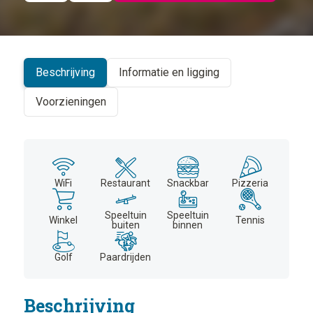
©
CARTO
+
−
Beschrijving
Informatie en ligging
Voorzieningen
WiFi
Restaurant
Snackbar
Pizzeria
Speeltuin
Speeltuin
Winkel
Tennis
buiten
binnen
Golf
Paardrijden
Beschrijving