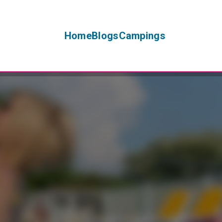
Home
Blogs
Campings
+
−