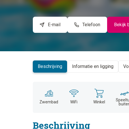
E-mail
Telefoon
Bekijk 
Beschrijving
Informatie en ligging
Vo
Speelt
Zwembad
WiFi
Winkel
buite
Beschrijving