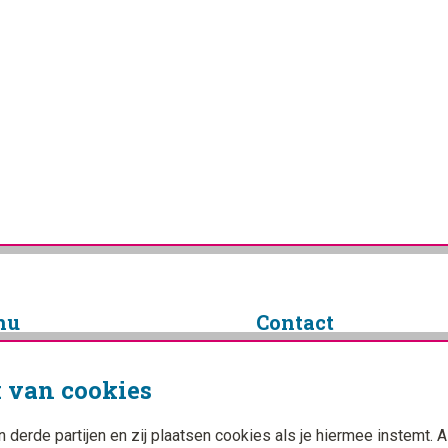
nu
Contact
info@campingplanner.nl
 van cookies
Facebook
ings
YouTube
Instagram
erde partijen en zij plaatsen cookies als je hiermee instemt. A