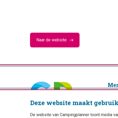
Naar de website
Me
Home
Deze website maakt gebruik
Blogs
Camp
De website van Campingplanner toont media van d