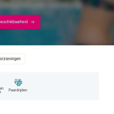
beschikbaarheid
orzieningen
uin
Paardrijden
n