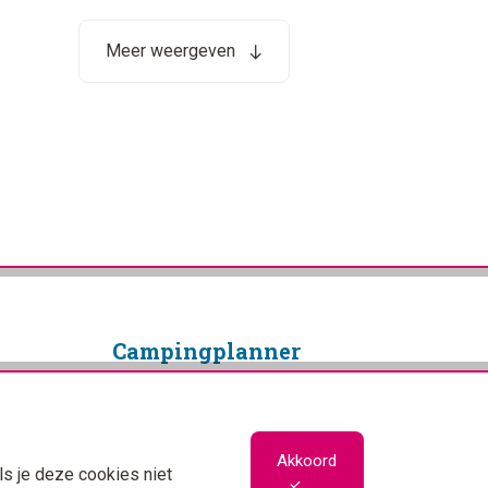
Meer weergeven
Camping­planner
Copyright © 2026 Campingplanner
Alle rechten voorbehouden
Privacybeleid
Akkoord
ls je deze cookies niet
Cookiebeleid