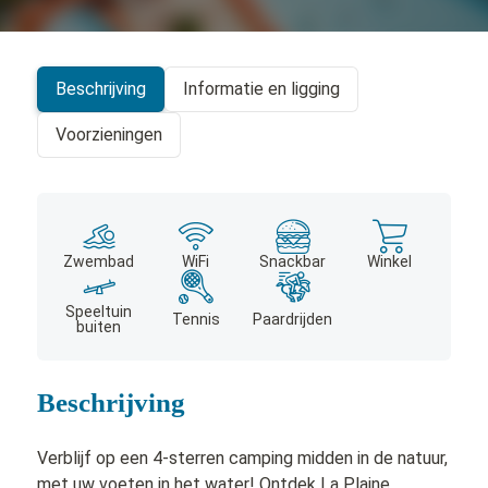
+
−
Beschrijving
Informatie en ligging
Voorzieningen
Zwembad
WiFi
Snackbar
Winkel
Speeltuin
Tennis
Paardrijden
buiten
Beschrijving
Verblijf op een 4-sterren camping midden in de natuur,
met uw voeten in het water! Ontdek La Plaine