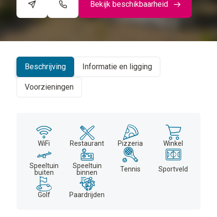
Bekijk beschikbaarheid
©
CARTO
+
−
Beschrijving
Informatie en ligging
Voorzieningen
WiFi
Restaurant
Pizzeria
Winkel
Speeltuin
Speeltuin
Tennis
Sportveld
buiten
binnen
Golf
Paardrijden