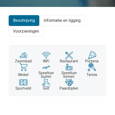
+
−
Beschrijving
Informatie en ligging
Voorzieningen
Zwembad
WiFi
Restaurant
Pizzeria
Speeltuin
Speeltuin
Winkel
Tennis
buiten
binnen
Sportveld
Golf
Paardrijden