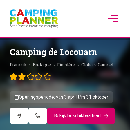
Camping de Locouarn
Frankrijk
›
Bretagne
›
Finistère
›
Clohars Carnoët
Openingsperiode: van 3 april t/m 31 oktober
Bekijk beschikbaarheid
©
CARTO