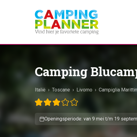
Camping Blucam
Italië
›
Toscane
›
Livorno
›
Campiglia Maritti
Openingsperiode: van 9 mei t/m 19 septe