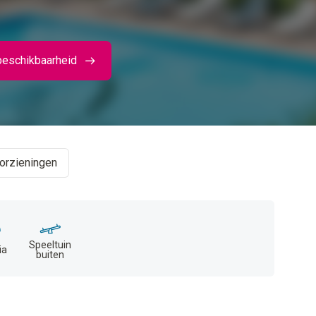
beschikbaarheid
orzieningen
Speeltuin
ia
buiten