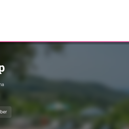
p
ma
mber