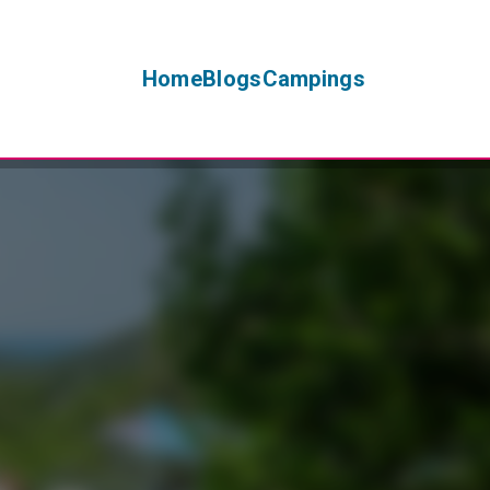
Home
Blogs
Campings
+
−