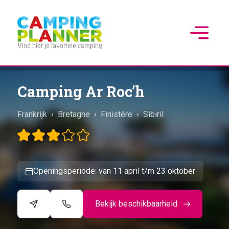
Camping Ar Roc’h
Frankrijk
›
Bretagne
›
Finistère
›
Sibiril
Openingsperiode: van 11 april t/m 23 oktober
Bekijk beschikbaarheid
©
CARTO