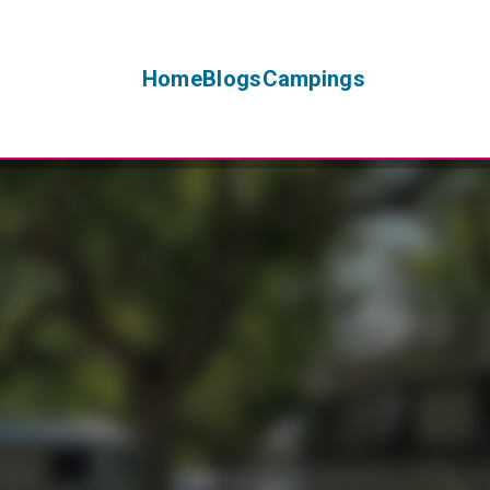
Home
Blogs
Campings
+
−