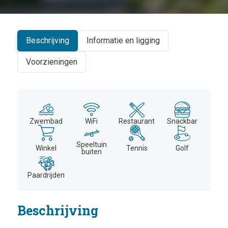
+
−
Beschrijving
Informatie en ligging
Voorzieningen
Zwembad
WiFi
Restaurant
Snackbar
Speeltuin
Winkel
Tennis
Golf
buiten
Paardrijden
Beschrijving