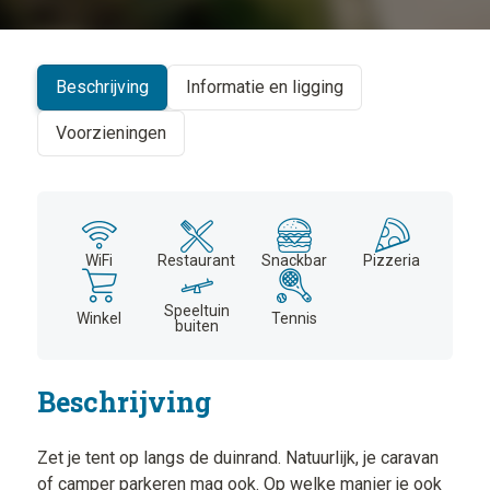
+
−
Beschrijving
Informatie en ligging
Voorzieningen
WiFi
Restaurant
Snackbar
Pizzeria
Speeltuin
Winkel
Tennis
buiten
Beschrijving
Zet je tent op langs de duinrand. Natuurlijk, je caravan
of camper parkeren mag ook. Op welke manier je ook