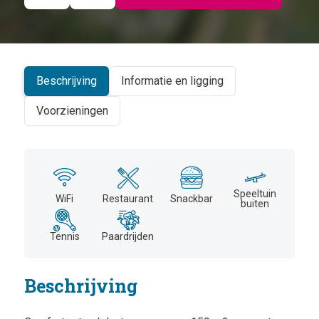
©
CARTO
+
−
Beschrijving
Informatie en ligging
Voorzieningen
Speeltuin
WiFi
Restaurant
Snackbar
buiten
Tennis
Paardrijden
Beschrijving